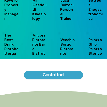
Revello
Ali
Luca
Botteg
Propert
Gaadou
Bolzoni
a
y
di
Person
Enogas
Manage
Kinesio
al
tronomi
r
logy
Trainer
ca
The
Ancora
Best
Ristora
Vecchio
Palazzo
Drink
nte Bar
Borgo
Ghio
Ristobo
e
Ristora
Palazzo
tterga
Bistrot
nte
Storico
Contattaci