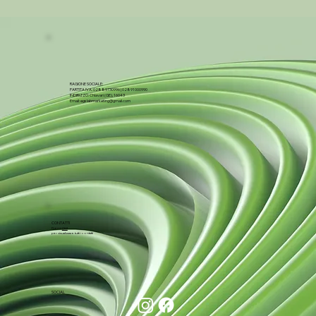
RAGIONE SOCIALE:
PARTITA IVA: 02889730996 | 02891000990
INDIRIZZO: Chiavari (GE), 16043
Email:
egslabmarketing@gmail.com
CONTATTI
Premi
QUI
per visualizzare tutti i contatti
SOCIAL