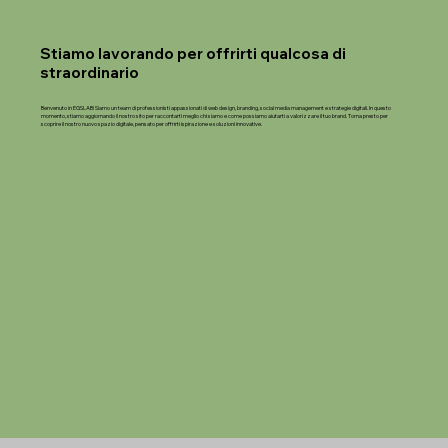
Stiamo lavorando per offrirti qualcosa di
straordinario
Benvenuto in EGSLAB! Siamo un team di professionisti appassionati di web design, branding, social media management e strategie digitali. In questo
momento, stiamo aggiornando il nostro sito per raccontarti meglio chi siamo e come possiamo aiutarti a valorizzare il tuo brand. Torna presto per
scoprire il nostro nuovo spazio digitale, pensato per offrirti ispirazione e soluzioni innovative.